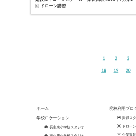
回 ドローン講習
1
2
3
18
19
20
ホーム
廃校利用プロ
学校ロケーション
撮影スタ
ドローン
長南東小学校スタジオ
企業運動
東小川小学校スタジオ