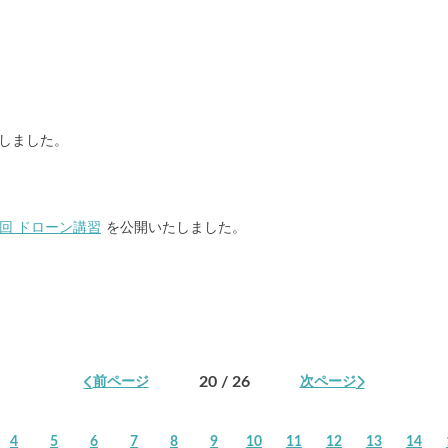
しました。
回 ドローン講習
を公開いたしました。
20 / 26
前ページ
次ページ
4
5
6
7
8
9
10
11
12
13
14