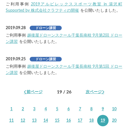
ご利用事例
2019アルビレックススポーツ教室 in 湯沢町
Supported by 株式会社クラフティの開催
を公開いたしました。
2019.09.28
ドローン講習
ご利用事例
越後屋ドローンスクール千葉長南校 9月第2回 ドロー
ン講習
を公開いたしました。
2019.09.25
ドローン講習
ご利用事例
越後屋ドローンスクール千葉長南校 9月第1回 ドロー
ン講習
を公開いたしました。
19 / 26
前ページ
次ページ
1
2
3
4
5
6
7
8
9
10
11
12
13
14
15
16
17
18
19
20