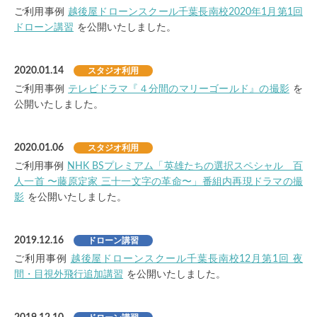
ご利用事例
越後屋ドローンスクール千葉長南校2020年1月第1回
ドローン講習
を公開いたしました。
2020.01.14
スタジオ利用
ご利用事例
テレビドラマ『４分間のマリーゴールド』の撮影
を
公開いたしました。
2020.01.06
スタジオ利用
ご利用事例
NHK BSプレミアム「英雄たちの選択スペシャル 百
人一首 〜藤原定家 三十一文字の革命〜」番組内再現ドラマの撮
影
を公開いたしました。
2019.12.16
ドローン講習
ご利用事例
越後屋ドローンスクール千葉長南校12月第1回 夜
間・目視外飛行追加講習
を公開いたしました。