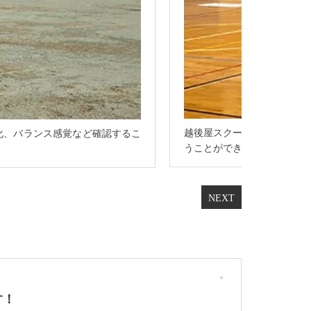
越後屋スクールスタジオでは
化、バランス感覚など確認するこ
うことができます。
す！