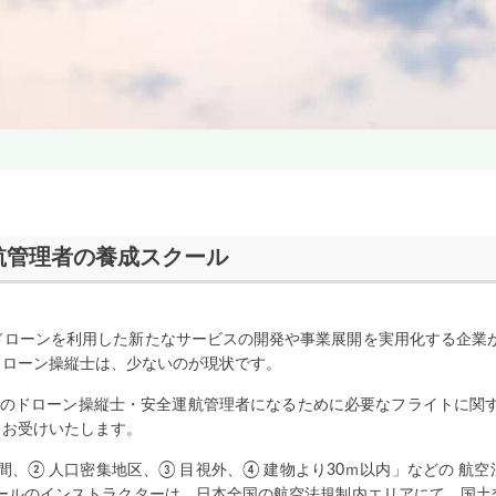
運航管理者の養成スクール
ドローンを利用した新たなサービスの開発や事業展開を実用化する企業が
ドローン操縦士は、少ないのが現状です。
ロのドローン操縦士・安全運航管理者になるために必要なフライトに関
もお受けいたします。
間、② 人口密集地区、③ 目視外、④ 建物より30ｍ以内」などの 航
クールのインストラクターは、日本全国の航空法規制内エリアにて、国土